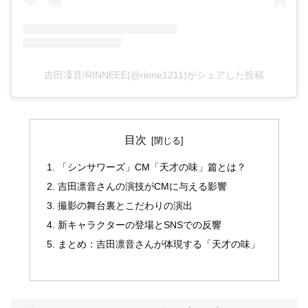
吉田凜音/RINNEEE(@rinne1211)がシェアした投稿
目次
「シンサワーズ」CM「天才の味」篇とは？
吉田凛音さんの演技がCMに与える影響
撮影の舞台裏とこだわりの演出
新キャラクターの登場とSNSでの反響
まとめ：吉田凛音さんが体現する「天才の味」