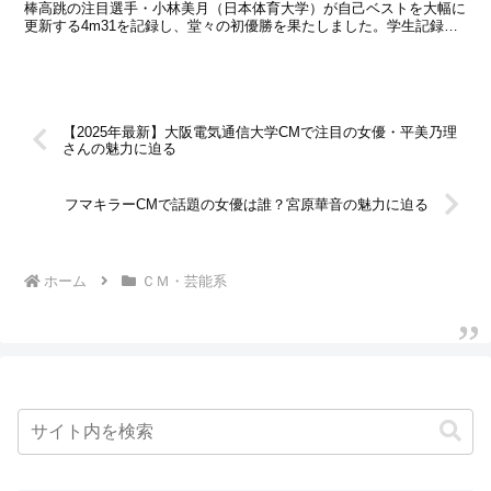
棒高跳の注目選手・小林美月（日本体育大学）が自己ベストを大幅に
更新する4m31を記録し、堂々の初優勝を果たしました。学生記録・
大学記録も塗り替えたこの快挙は、単なる数字以...
【2025年最新】大阪電気通信大学CMで注目の女優・平美乃理
さんの魅力に迫る
フマキラーCMで話題の女優は誰？宮原華音の魅力に迫る
ホーム
ＣＭ・芸能系