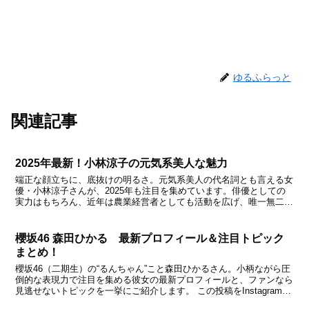
ゆるふらっと
関連記事
2025年最新！小林涼子の元気系美人な魅力
端正な顔立ちに、底抜けの明るさ。元気系美人の代名詞とも言える女
優・小林涼子さんが、2025年も注目を集めています。俳優としての
実力はもちろん、近年は農業経営者としても活動を広げ、唯一無二の
パラレルキャリアを確立。最新の活躍ぶりから、その素顔...
櫻坂46 森田ひかる 最新プロフィール＆注目トピック
まとめ！
櫻坂46（二期生）の“るんちゃん”こと森田ひかるさん。小柄ながら圧
倒的な表現力で注目を集める彼女の最新プロフィールと、ファンなら
見逃せないトピックを一挙にご紹介します。 この投稿をInstagramで
見る 森田ひかる(@morita_hik...