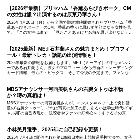
【2026年最新】プリマハム「香薫あらびきポーク」CM
の女性は誰？出演するのは原菜乃華さん！
2026年4月20日（月）から全国で順次放映開始されたプリマハム「香
薫あらびきポーク」のCM。香薫の香りに思わず笑顔になる女性を見
て、「この女性は誰？」「見たことあるけど名前が思い出せない」
「かわいい女優さんだな」と気になった方も多いのでは...
【2025最新】ME:I 石井蘭さんの魅力まとめ！プロフィ
ール・最新トレカ・話題の出演情報も！
2025年最新の情報をお届けします。​ME:I（ミーアイ）の中心メンバ
ーである石井蘭さん。​彼女のプロフィールから最新のトレーディング
カード情報、最近のトピックス、そして今後の予定まで、ファンなら
見逃せない内容をまとめました。 この投稿をI...
MBSアナウンサー河西美帆さんの右腕タトゥは本物
か？噂の真相は！
MBSアナウンサーの河西美帆さんが、インスタやネット上で突如話
題の“右腕タトゥー”。それは写真の加工の影、あるいは学生時代の“ギ
ャル期”の自己表現か。視聴者やファンの好奇心をくすぐるその真相
を、MBSの経歴やSNS投稿、ネットの反応を交えな...
小林美月選手、2025年に自己記録を更新！
2025年7月4日に開催された第109回日本陸上競技選手権大会で、女子