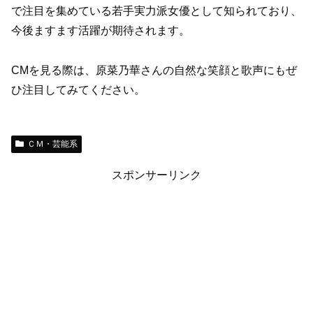
で注目を集めている若手実力派女優として知られており、
今後ますます活躍が期待されます。
CMを見る際は、原菜乃華さんの自然な笑顔と歌声にもぜ
ひ注目してみてください。
ＣＭ・芸能系
スポンサーリンク