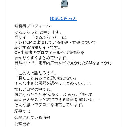
ゆるふらっと
運営者プロフィール
ゆるふらっと と申します。
当サイト「ゆるふらっと」は、
テレビCMに出演している俳優・女優について
紹介する情報サイトです。
CM出演者のプロフィールや出演作品を
わかりやすくまとめています。
日常の中で、電車内広告や街で見かけたCMをきっかけ
に
「この人は誰だろう？」
「見たことあるけど思い出せない」
そんな小さな疑問を調べてまとめています。
忙しい日常の中でも、
気になったことを“ゆるく、ふらっと”調べて
読んだ人がスッと納得できる情報を届けたい──
そんな思いでブログを運営しています。
記事では、
公開されている情報
公式発表