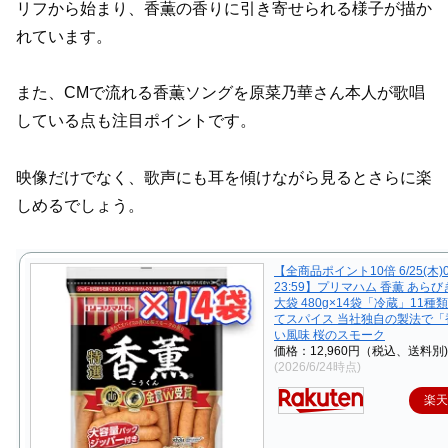
リフから始まり、香薫の香りに引き寄せられる様子が描か
れています。
また、CMで流れる香薫ソングを原菜乃華さん本人が歌唱
している点も注目ポイントです。
映像だけでなく、歌声にも耳を傾けながら見るとさらに楽
しめるでしょう。
【全商品ポイント10倍 6/25(木)0
23:59】プリマハム 香薫 あら
大袋 480g×14袋「冷蔵」11種
てスパイス 当社独自の製法で「
い風味 桜のスモーク
価格：12,960円（税込、送料別)
(2026/6/24時点)
楽