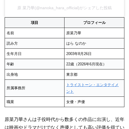
原 菜乃華(@nanoka_hara_official)がシェアした投稿
項目
プロフィール
名前
原菜乃華
読み方
はら なのか
生年月日
2003年8月26日
年齢
22歳（2026年6月現在）
出身地
東京都
トライストーン・エンタテイメ
所属事務所
ント
職業
女優・声優
原菜乃華さんは子役時代から数多くの作品に出演し、近年
は映画やドラマだけでなく声優としても高い評価を得てい