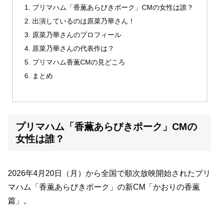
プリマハム「香薫あらびきポーク」CMの女性は誰？
出演しているのは原菜乃華さん！
原菜乃華さんのプロフィール
原菜乃華さんの代表作は？
プリマハム香薫CMの見どころ
まとめ
プリマハム「香薫あらびきポーク」CMの
女性は誰？
2026年4月20日（月）から全国で順次放映開始されたプリ
マハム「香薫あらびきポーク」の新CM「かおりの香薫
篇」。