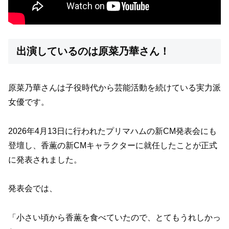
出演しているのは原菜乃華さん！
原菜乃華さんは子役時代から芸能活動を続けている実力派
女優です。
2026年4月13日に行われたプリマハムの新CM発表会にも
登壇し、香薫の新CMキャラクターに就任したことが正式
に発表されました。
発表会では、
「小さい頃から香薫を食べていたので、とてもうれしかっ