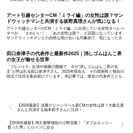
テレビ出演時には変わらぬ人気と注目を集めています。で...
アート引越センターCM「ミライ編」の女性は誰？サン
ドウィッチマンと共演する坂野真理さんが気になる！
アート引越センターのCM「ミライ編」に出演している女性オペレー
ターが、「かわいい！」「あの女性は誰？」と話題になっています。
サンドウィッチマンとの自然な掛け合いも印象的で、気になった方も
多いのではないでしょうか。調べてみたところ、出演してい...
田口奈津子の代表作と最新作2025｜消しゴムはんこ界
の女王が魅せる世界
「プレバト!!」出演や個展の開催で、今や“消しゴムはんこ界の女
王”と呼ばれる田口奈津子さん。2025年現在も、その芸術性と独自の
技法で注目を集め続けています。本記事では、彼女の代表作ととも
に、最新の活動や作品、メディアでの活躍を振り返りなが...
【2026最新】淡麗グリーンラベル新CMの女性は誰？大森元貴
さんと共演する福本莉子さんに注目！
【2026年最新】阿久都華瑠役の小野花梨！『ダブルエッジ～
甦った男』ヒロインに迫る