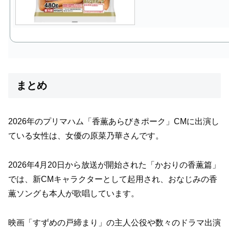
まとめ
2026年のプリマハム「香薫あらびきポーク」CMに出演し
ている女性は、女優の原菜乃華さんです。
2026年4月20日から放送が開始された「かおりの香薫篇」
では、新CMキャラクターとして起用され、おなじみの香
薫ソングも本人が歌唱しています。
映画「すずめの戸締まり」の主人公役や数々のドラマ出演