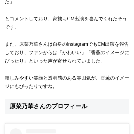
た」
とコメントしており、家族もCM出演を喜んでくれたそう
です。
また、原菜乃華さんは自身のInstagramでもCM出演を報告
しており、ファンからは「かわいい」「香薫のイメージに
ぴったり」といった声が寄せられていました。
親しみやすい笑顔と透明感のある雰囲気が、香薫のイメー
ジにもぴったりですね。
原菜乃華さんのプロフィール