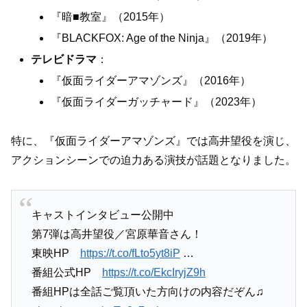
『暗■教室』（2015年）
『BLACKFOX: Age of the Ninja』（2019年）
テレビドラマ
：
『仮面ライダーアマゾンズ』（2016年）
『仮面ライダーガッチャード』（2023年）
特に、『仮面ライダーアマゾンズ』では高井望役を演じ、
アクションシーンでの迫力ある演技が話題となりました。
キャストインタビュー公開中
第7弾は高井望役／宮原華音さん！
東映HP
https://t.co/fLto5yt8iP
…
番組公式HP
https://t.co/EkcIryjZ9h
番組HPは全話ご覧頂いた方向けの内容だぞん♫