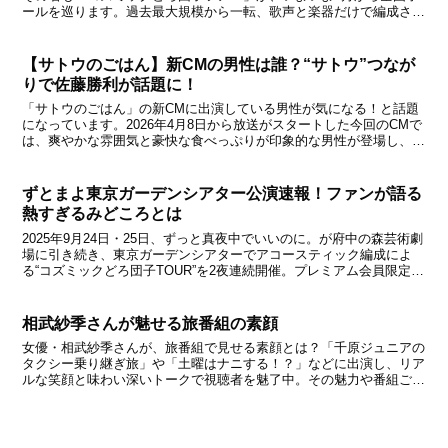
ールを巡ります。過去最大規模から一転、歌声と楽器だけで編成され
た原点回帰の舞台。ファンならずとも“耳と心が震える”...
【サトウのごはん】新CMの男性は誰？“サトウ”つなが
りで佐藤勝利が話題に！
「サトウのごはん」の新CMに出演している男性が気になる！と話題
になっています。2026年4月8日から放送がスタートした今回のCMで
は、爽やかな雰囲気と豪快な食べっぷりが印象的な男性が登場し、
「あの人は誰？」と検索する人が増えています。さらに...
ずとまよ東京ガーデンシアター公演速報！ファンが語る
熱すぎるみどころとは
2025年9月24日・25日、ずっと真夜中でいいのに。が府中の森芸術劇
場に引き続き、東京ガーデンシアターでアコースティック編成によ
る“コズミックどろ団子TOUR”を2夜連続開催。プレミアム会員限定＆
ソールドアウト間近の一夜で、ファンが語る“...
相武紗季さんが魅せる旅番組の素顔
女優・相武紗季さんが、旅番組で見せる素顔とは？「千原ジュニアの
タクシー乗り継ぎ旅」や「土曜はナニする！？」などに出演し、リア
ルな笑顔と味わい深いトークで視聴者を魅了中。その魅力や番組ごと
の個性をみていきます。 この投稿をInstagramで...