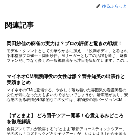
ゆるふらっと
関連記事
岡田紗佳の麻雀の実力は？プロの評価と驚きの戦績！
モデル・タレントとしての華やかさに加え、「役満ボディ」と称され
る本格派プロ雀士・岡田紗佳。Mリーガーとしての活躍を通じ、麻雀
ファンだけでなく多くの一般視聴者から注目を集めています。この記
事では、その“麻雀の実力”を最新のプロ評価や戦績をもと...
マイネオCM看護師役の女性は誰？菅井知美の出演作と
実績まとめ
マイネオのCMに登場する、やさしく落ち着いた雰囲気の看護師役の
女性が気になった方も多いのではないでしょうか。清潔感があり、安
心感のある表情が印象的なこの女性は、着物姿の別バージョンCMに
も出演していた女優 菅井知美（すがい ともみ）さん で...
【ずとまよ】 どろ団子ツアー開幕！心震えるみどころ
を徹底解説
会員プレミアムが歓喜する“ずとまよ”最新アコースティックツアー、
その名も「コズミックどろ団子ツアー」が、いよいよ9月から全国ホ