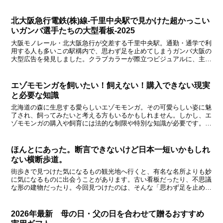
ん。スターダストプロモーション所属の歌手・俳優...
北大阪急行電鉄(株)線‐千里中央駅で見かけた超かっこい
いガンバ選手たちの大型看板‐2025
大阪モノレール・北大阪急行が交差する千里中央駅。通勤・通学で利
用する人も多いこの駅構内で、思わず足を止めてしまうガンバ大阪の
大型広告を発見しました。クラブカラーが際立つビジュアルに、主力
選手6名が並ぶ迫力ある構成。ガンバファンはもちろん、普...
エゾモモンガを飼いたい！飼えない！購入できない現実
と必要な知識
北海道の森に生息する愛らしいエゾモモンガ。その可愛らしい姿に魅
了され、飼ってみたいと考える方もいるかもしれません。しかし、エ
ゾモモンガの購入や飼育には法的な制限や特別な知識が必要です。本
記事では、エゾモモンガの購入が禁止されている、飼育の不...
ほんとにあった。断言できないけど日本一短いかもしれ
ない横断歩道。
街歩きで見つけた気になるもの観光地へ行くと、有名な名所よりも妙
に気になるものに出会うことがあります。古い看板だったり、不思議
な形の建物だったり。今回見つけたのは、そんな「思わず足を止めて
しまったもの」のひとつです。それは、とある交差点にあっ...
2026年最新 母の日・父の日を合わせて贈るおすすめ