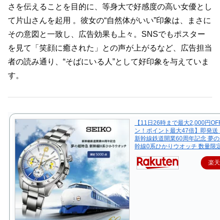
さを伝えることを目的に、等身大で好感度の高い女優とし
て片山さんを起用 。彼女の“自然体がいい”印象は、まさに
その意図と一致し、広告効果も上々。SNSでもポスター
を見て「笑顔に癒された」との声が上がるなど、広告担当
者の読み通り、“そばにいる人”として好印象を与えていま
す。
【11日26時まで最大2,000円O
ン！ポイント最大47倍】即発送
新幹線鉄道開業60周年記念 夢の
幹線0系ひかりウオッチ 数量限定5
楽