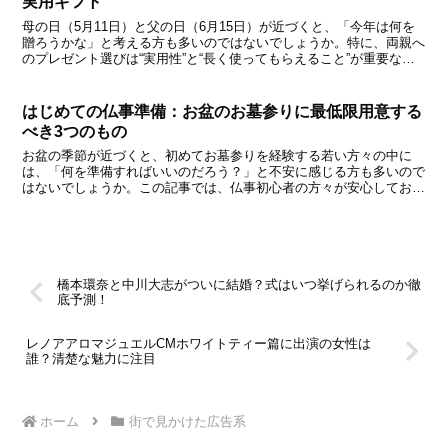
実用ギフト
母の日（5月11日）と父の日（6月15日）が近づくと、「今年は何を
贈ろうかな」と考える方も多いのではないでしょうか。特に、両親へ
のプレゼント選びは“実用性”と“長く使ってもらえること”が重要なポ
イント。そんな中で注目したいのが「ステンレスタ...
はじめての仏事準備：お盆のお墓参りに最低限用意する
べき3つのもの
お盆の季節が近づくと、初めてお墓参りを経験する若い方々の中に
は、「何を準備すればいいのだろう？」と不安に感じる方も多いので
はないでしょうか。​この記事では、仏事初心者の方々が安心してお盆
のお墓参りに臨めるよう、必要な持ち物、服装、作法、さら...
橋本環奈と中川大志がついに結婚？式はいつ挙げられるのか徹
底予測！
レノアアロマジュエルCMホワイトティー篇に出演の女性は
誰？清楚な魅力に注目
ホーム
街で見かけた広告系