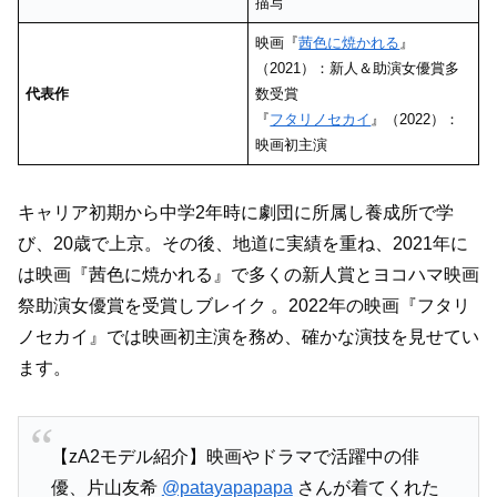
描写
映画『
茜色に焼かれる
』
（2021）：新人＆助演女優賞多
代表作
数受賞
『
フタリノセカイ
』（2022）：
映画初主演
キャリア初期から中学2年時に劇団に所属し養成所で学
び、20歳で上京。その後、地道に実績を重ね、2021年に
は映画『茜色に焼かれる』で多くの新人賞とヨコハマ映画
祭助演女優賞を受賞しブレイク 。2022年の映画『フタリ
ノセカイ』では映画初主演を務め、確かな演技を見せてい
ます。
【zA2モデル紹介】映画やドラマで活躍中の俳
優、片山友希
@patayapapapa
さんが着てくれた