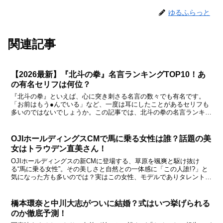
ゆるふらっと
関連記事
【2026最新】『北斗の拳』名言ランキングTOP10！あ
の有名セリフは何位？
『北斗の拳』といえば、心に突き刺さる名言の数々でも有名です。
「お前はもう●んでいる」など、一度は耳にしたことがあるセリフも
多いのではないでしょうか。この記事では、北斗の拳の名言ランキン
グTOP10名シーンの解説なぜ今も語り継がれるのかをわか...
OJIホールディングスCMで馬に乗る女性は誰？話題の美
女はトラウデン直美さん！
OJIホールディングスの新CMに登場する、草原を颯爽と駆け抜け
る“馬に乗る女性”。その美しさと自然との一体感に「この人誰!?」と
気になった方も多いのでは？実はこの女性、モデルでありタレントの
トラウデン直美さんなんです。今回は、このCMの見ど...
橋本環奈と中川大志がついに結婚？式はいつ挙げられる
のか徹底予測！