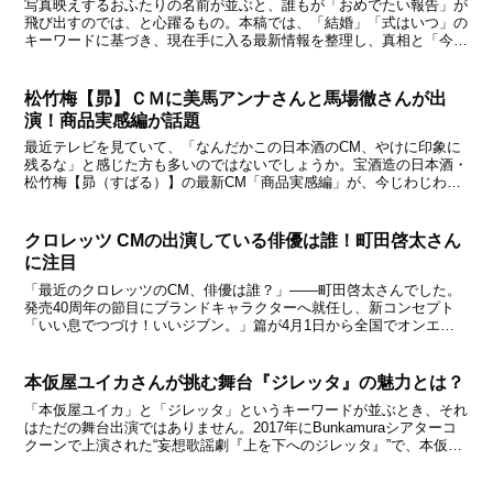
写真映えするおふたりの名前が並ぶと、誰もが「おめでたい報告」が
飛び出すのでは、と心躍るもの。本稿では、「結婚」「式はいつ」の
キーワードに基づき、現在手に入る最新情報を整理し、真相と「今後
の予測」をオリジナル視点で読み解きます。 この投稿をI...
松竹梅【昴】ＣＭに美馬アンナさんと馬場徹さんが出
演！商品実感編が話題
最近テレビを見ていて、「なんだかこの日本酒のCM、やけに印象に
残るな」と感じた方も多いのではないでしょうか。宝酒造の日本酒・
松竹梅【昴（すばる）】の最新CM「商品実感編」が、今じわじわと
注目を集めています。派手な演出や大げさなナレーションは...
クロレッツ CMの出演している俳優は誰！町田啓太さん
に注目
「最近のクロレッツのCM、俳優は誰？」――町田啓太さんでした。
発売40周年の節目にブランドキャラクターへ就任し、新コンセプト
「いい息でつづけ！いいジブン。」篇が4月1日から全国でオンエア
開始。オフィスが一転、音楽とともに爽快モードへ切り替わ...
本仮屋ユイカさんが挑む舞台『ジレッタ』の魅力とは？
「本仮屋ユイカ」と「ジレッタ」というキーワードが並ぶとき、それ
はただの舞台出演ではありません。2017年にBunkamuraシアターコ
クーンで上演された“妄想歌謡劇『上を下へのジレッタ』”で、本仮屋
ユイカは原作手塚治虫が描いた狂気と幻想の世...