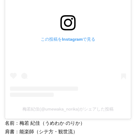
この投稿をInstagramで見る
梅若紀佳(@umewaka_norika)がシェアした投稿
名前：梅若 紀佳（うめわか のりか）
肩書：能楽師（シテ方・観世流）