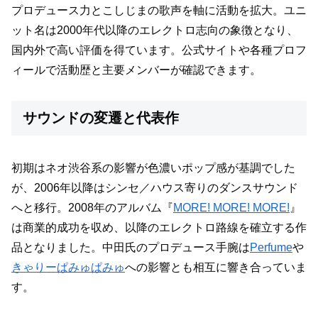
プロデュース力とこしじまの歌声を軸に活動を拡大。ユニ
ット名は2000年代以降のエレクトロ志向の象徴となり、
国内外で高い評価を得ています。公式サイトや各種プロフ
ィールで活動歴と主要メンバーが確認できます。
サウンドの変遷と代表作
初期はネオ渋谷系の影響が色濃いポップ感が基調でした
が、2006年以降はシンセ／ハウス寄りのダンスサウンド
へと移行。2008年のアルバム『
MORE! MORE! MORE!
』
は商業的成功を収め、以降のエレクトロ路線を確立する作
品となりました。中田氏のプロデュース手腕は
Perfume
や
きゃりーぱみゅぱみゅ
への影響とも相互に響き合っていま
す。