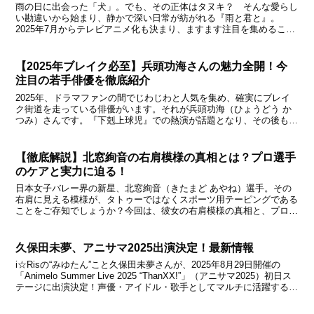
雨の日に出会った「犬」。でも、その正体はタヌキ？ そんな愛らし
い勘違いから始まり、静かで深い日常が紡がれる『雨と君と』。
2025年7月からテレビアニメ化も決まり、ますます注目を集めるこの
作品の魅力を、“犬”＝“タヌキ”という視点から徹底解説...
【2025年ブレイク必至】兵頭功海さんの魅力全開！今
注目の若手俳優を徹底紹介
2025年、ドラマファンの間でじわじわと人気を集め、確実にブレイ
ク街道を走っている俳優がいます。それが兵頭功海（ひょうどう か
つみ）さんです。『下剋上球児』での熱演が話題となり、その後も多
くの作品に引っ張りだこ。「最近よく見るけど、どんな人...
【徹底解説】北窓絢音の右肩模様の真相とは？プロ選手
のケアと実力に迫る！
日本女子バレー界の新星、北窓絢音（きたまど あやね）選手。その
右肩に見える模様が、タトゥーではなくスポーツ用テーピングである
ことをご存知でしょうか？今回は、彼女の右肩模様の真相と、プロ選
手としてのケアや実力について徹底解説します。 この投稿...
久保田未夢、アニサマ2025出演決定！最新情報
i☆Risの“みゆたん”こと久保田未夢さんが、2025年8月29日開催の
「Animelo Summer Live 2025 “ThanXX!”」（アニサマ2025）初日ス
テージに出演決定！声優・アイドル・歌手としてマルチに活躍する彼
女の最新...