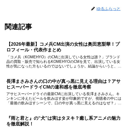
ゆるふらっと
関連記事
【2026年最新】コメ兵CM出演の女性は奥田恵梨華！プ
ロフィール・代表作まとめ
「コメ兵（KOMEHYO）のCMに出演している女性は誰？」ブランド
品の買取・販売で知られるKOMEHYOのCMを見て、出演している女
性が気になった方もいるのではないでしょうか。結論からいうと、
KOMEHYOのCMに出演している女性は女優の奥...
長澤まさみさんの口の中が真っ黒に見える理由は？アサ
ヒスーパードライCMの違和感を徹底考察
アサヒスーパードライの最新CMに出演している長澤まさみさん。キ
ンキンに冷えたビールを飲みほす姿が印象的ですが、視聴者の中には
「最後の飲みほすシーンで、口の中が真っ黒に見えるのはなぜ？」
「ちょっと不自然じゃない？」と違和感を覚えた人も多いよう...
『雨と君と』の“犬”は実はタヌキ？癒し系アニメの魅力
を徹底解説！